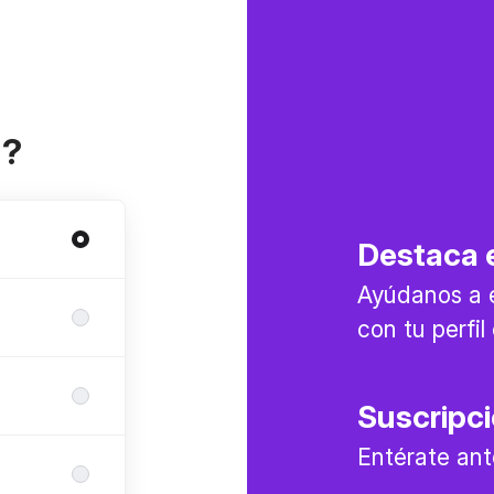
a?
Destaca e
Ayúdanos a 
con tu perfi
Suscripc
Entérate ant